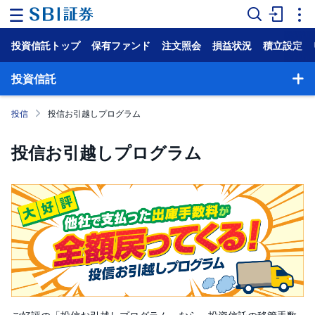
投資信託トップ
保有ファンド
注文照会
損益状況
積立設定
ホ
ー
ム
投資信託
マ
投信
投信お引越しプログラム
ー
ケ
ッ
投信お引越しプログラム
ト
NISA
国
内
株
式
外
国
株
式