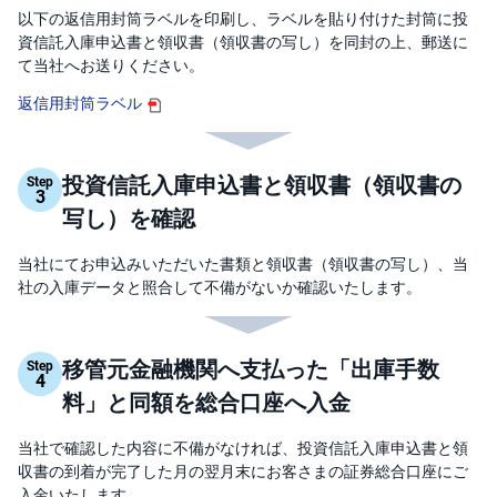
M
W
以下の返信用封筒ラベルを印刷し、ラベルを貼り付けた封筒に投
M
F
資信託入庫申込書と領収書（領収書の写し）を同封の上、郵送に
て当社へお送りください。
取
返信用封筒ラベル
引
所
C
F
D(
投資信託入庫申込書と領収書（領収書の
Step
く
3
り
写し）を確認
っ
く
株
当社にてお申込みいただいた書類と領収書（領収書の写し）、当
3
6
社の入庫データと照合して不備がないか確認いたします。
5)
店
頭
移管元金融機関へ支払った「出庫手数
Step
C
4
F
料」と同額を総合口座へ入金
D
当社で確認した内容に不備がなければ、投資信託入庫申込書と領
S
収書の到着が完了した月の翌月末にお客さまの証券総合口座にご
T(
セ
入金いたします。