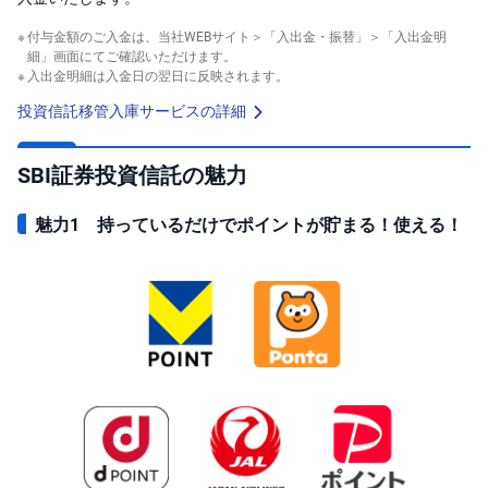
キ
ュ
付与金額のご入金は、当社WEBサイト＞「入出金・振替」＞「入出金明
リ
テ
細」画面にてご確認いただけます。
ィ
入出金明細は入金日の翌日に反映されます。
・
ト
投資信託移管入庫サービスの詳細
ー
ク
ン
)
SBI証券投資信託の魅力
S
魅力1 持っているだけでポイントが貯まる！使える！
BI
ラ
ッ
プ
ロ
ボ
ア
ド
(R
O
B
O
P
R
O