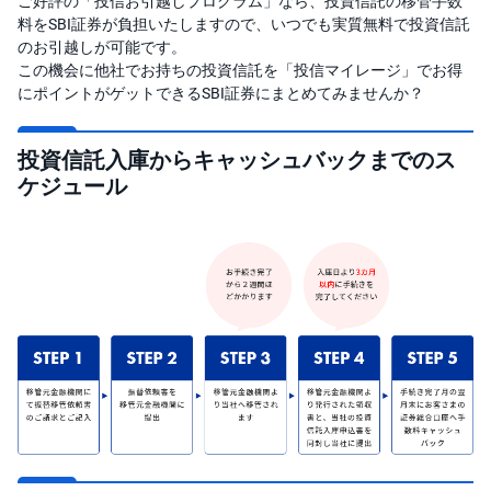
ご好評の「投信お引越しプログラム」なら、投資信託の移管手数
料をSBI証券が負担いたしますので、いつでも実質無料で投資信託
投
のお引越しが可能です。
資
信
この機会に他社でお持ちの投資信託を「投信マイレージ」でお得
託
にポイントがゲットできるSBI証券にまとめてみませんか？
債
券
投資信託入庫からキャッシュバックまでのス
ケジュール
FX
お
ま
か
PICK
せ
UP
投
資
S
BI
株
オ
プ
シ
ョ
ン