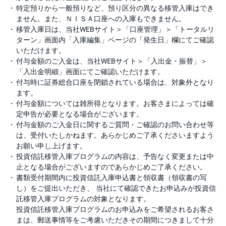
特定預りから一般預りなど、預り区分の異なる移管入庫はでき
ません。また、ＮＩＳＡ口座への入庫もできません。
移管入庫日は、当社WEBサイト＞「口座管理」＞「トータルリ
ターン」画面内「入庫編集」ページの「発生日」欄にてご確認
いただけます。
付与金額のご入金は、当社WEBサイト＞「入出金・振替」＞
「入出金明細」画面にてご確認いただけます。
付与時に証券総合口座を閉鎖されている場合は、対象外となり
ます。
付与金額については雑所得となります。お客さまによっては確
定申告が必要となる場合がございます。
付与金額のご入金日に関するご質問・ご確認のお問い合わせ等
は、受付いたしかねます。あらかじめご了承くださいますよう
お願い申し上げます。
投資信託移管入庫プログラムの内容は、予告なく変更または中
止となる場合がございますのであらかじめご了承ください。
書類受付期間内に投資信託入庫申込書と領収書（領収書の写
し）をご提出いただき、 当社にて確認できたお申込みが投資信
託移管入庫プログラムの対象となります。
投資信託移管入庫プログラムのお申込みをご希望されるお客さ
まは、郵送事情等をご考慮いただきその期間につきまして十分