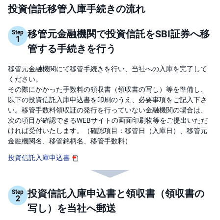
投資信託移管入庫手続きの流れ
先
物
移管元金融機関で投資信託をSBI証券へ移
Step
・
1
オ
管する手続きを行う
プ
シ
ョ
ン
移管元金融機関にて移管手続きを行い、当社への入庫を完了して
ください。
その際にかかった手数料の領収書（領収書の写し）等を準備し、
商
品
以下の投資信託入庫申込書を印刷のうえ、必要事項をご記入下さ
先
い。移管手数料領収証の発行を行っていない金融機関の場合は、
物
次の項目が確認できるWEBサイトの画面印刷物等をご提出いただ
ければ受付いたします。（確認項目：移管日（入庫日）、移管元
金
・
金融機関名、移管銘柄名、移管手数料）
銀
・
投資信託入庫申込書
プ
ラ
チ
ナ
投資信託入庫申込書と領収書（領収書の
Step
2
外
写し）を当社へ郵送
貨
建
NE