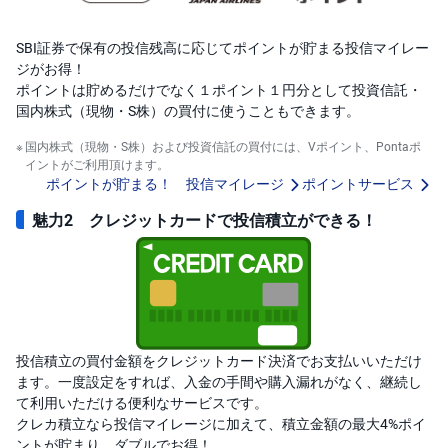
)
SBI証券で保有の投信残高に応じてポイントが貯まる投信マイレー
i
D
ジがお得！
e
ポイントは貯めるだけでなく１ポイント１円分として投資信託・
C
o
国内株式（現物・S株）の買付に使うこともできます。
国内株式（現物・S株）および投資信託の買付には、Vポイント、Pontaポ
イントがご利用頂けます。
ポイントが貯まる！ 投信マイレージ
ポイントサービス
魅力2 クレジットカードで投信積立ができる！
投信積立の買付金額をクレジットカード決済でお支払いいただけ
ます。一度設定をすれば、入金の手間や購入漏れがなく、継続し
て利用いただける便利なサービスです。
クレカ積立なら投信マイレージに加えて、積立金額の最大4%ポイ
ントが貯まり、ダブルでお得！