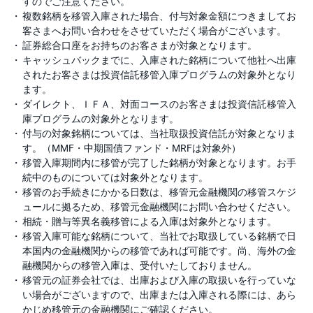
すのでご注意ください。
複数銘柄を移管入庫された場合、付与対象金額につきましてお
客さまへお問い合わせをさせていただく場合がございます。
証券総合口座をお持ちのお客さまが対象となります。
キャッシュバックまでに、入庫された銘柄について他社へ出庫
されたお客さまは投資信託移管入庫プログラムの対象外となり
ます。
ダイレクト、ＩＦＡ、対面コースのお客さまは投資信託移管入
庫プログラムの対象外となります。
付与の対象銘柄については、当社取扱投資信託が対象となりま
す。（MMF・中期国債ファンド・MRFは対象外）
移管入庫期間内に移管が完了した銘柄が対象となります。お手
続中のものについては対象外となります。
移管のお手続きにかかる日数は、移管元金融機関の移管スケジ
ュールに拠るため、移管元金融機関にお問い合わせください。
相続・贈与等異名義移管による入庫は対象外となります。
移管入庫可能な銘柄について、当社でお取扱している銘柄で日
本国内の金融機関からの移管であれば可能です。尚、海外の金
融機関からの移管入庫は、受付いたしておりません。
移管元の証券会社では、出庫および入庫の取扱いを行っていな
い場合がございますので、出庫または入庫される際には、あら
かじめ移管元の金融機関にご確認ください。