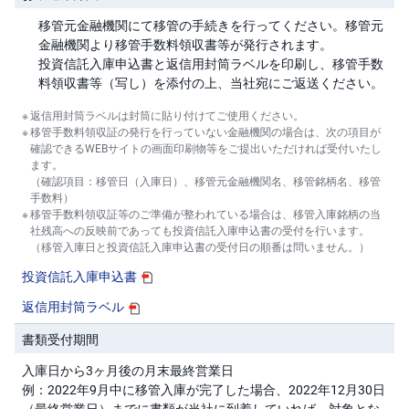
移管元金融機関にて移管の手続きを行ってください。移管元
金融機関より移管手数料領収書等が発行されます。
投資信託入庫申込書と返信用封筒ラベルを印刷し、移管手数
料領収書等（写し）を添付の上、当社宛にご返送ください。
返信用封筒ラベルは封筒に貼り付けてご使用ください。
移管手数料領収証の発行を行っていない金融機関の場合は、次の項目が
確認できるWEBサイトの画面印刷物等をご提出いただければ受付いたし
ます。
（確認項目：移管日（入庫日）、移管元金融機関名、移管銘柄名、移管
手数料）
移管手数料領収証等のご準備が整われている場合は、移管入庫銘柄の当
社残高への反映前であっても投資信託入庫申込書の受付を行います。
（移管入庫日と投資信託入庫申込書の受付日の順番は問いません。）
投資信託入庫申込書
返信用封筒ラベル
書類受付期間
入庫日から3ヶ月後の月末最終営業日
例：2022年9月中に移管入庫が完了した場合、2022年12月30日
（最終営業日）までに書類が当社に到着していれば、対象とな