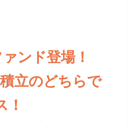
ファンド登場！
、積立のどちらで
ス！