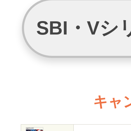
SBI・V
キャ