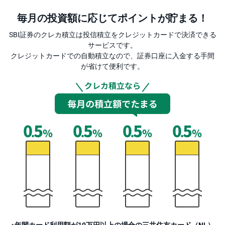
毎月の投資額に応じてポイントが貯まる！
投
資
信
SBI証券のクレカ積立は投信積立をクレジットカードで決済できる
託
サービスです。
クレジットカードでの自動積立なので、証券口座に入金する手間
債
が省けて便利です。
券
FX
お
ま
か
PICK
せ
UP
投
資
S
BI
株
オ
プ
シ
ョ
ン
※年間カード利用額が10万円以上の場合の三井住友カード（NL）