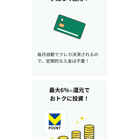
M
W
M
F
取
引
所
C
F
D(
く
り
っ
く
株
3
6
5)
店
頭
C
F
D
S
T(
セ