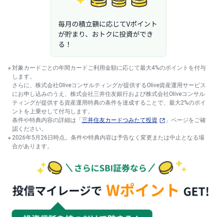
キ
ュ
リ
テ
ィ
・
ト
ー
ク
ン
対象カードごとの年間カードご利用金額に応じて最大4%のポイントを付与
)
します。
さらに、株式会社Oliveコンサルティングが提供するOlive資産運用サービス
S
にお申し込みのうえ、株式会社三井住友銀行および株式会社Oliveコンサル
BI
ティングが提供する資産運用特典の条件を達成することで、最大2%のポイ
ラ
ントを上乗せして付与します。
ッ
条件や特典内容の詳細は「
三井住友カードつみたて投資
」ページをご確
プ
認ください。
2026年5月26日時点。条件や特典内容は予告なく変更または中止となる場
ロ
合があります。
ボ
ア
ド
(R
O
B
O
P
R
O