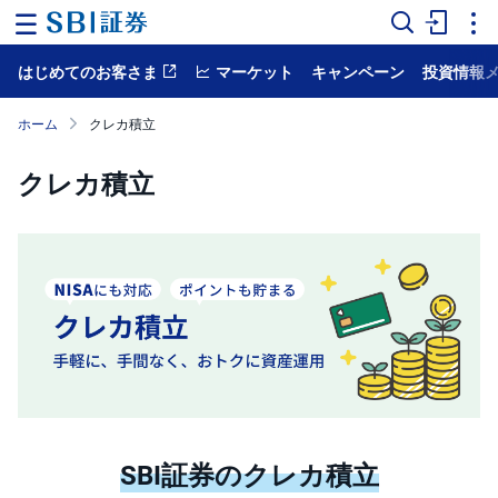
はじめてのお客さま
マーケット
キャンペーン
投資情報
ホ
ー
ム
ホーム
クレカ積立
マ
クレカ積立
ー
ケ
ッ
ト
NISA
国
内
株
式
外
国
株
SBI証券のクレカ積立
式