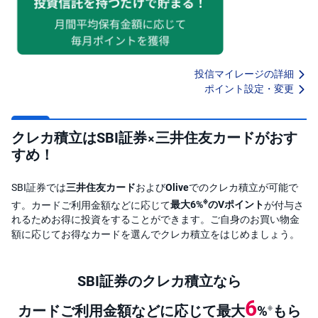
)
i
D
e
C
投信マイレージの詳細
o
ポイント設定・変更
クレカ積立はSBI証券×三井住友カードがおす
すめ！
SBI証券では
三井住友カード
および
Olive
でのクレカ積立が可能で
※
す。カードご利用金額などに応じて
最大6%
のVポイント
が付与さ
れるためお得に投資をすることができます。ご自身のお買い物金
額に応じてお得なカードを選んでクレカ積立をはじめましょう。
SBI証券のクレカ積立なら
6
カードご利用金額などに応じて最大
%
もら
※