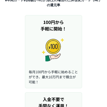
の還元率
先
物
・
オ
プ
シ
ョ
ン
商
品
先
物
金
・
銀
・
プ
ラ
チ
ナ
外
貨
建
NE