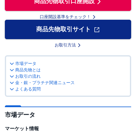
商品先物取引口座開設
先
物
口座開設基準をチェック！
・
オ
商品先物取引サイト
プ
シ
ョ
ン
お取引方法
商
品
市場データ
先
物
商品先物とは
お取引の流れ
金・銀・プラチナ関連ニュース
金
・
よくある質問
銀
・
プ
ラ
チ
ナ
市場データ
外
マーケット情報
貨
建
NE