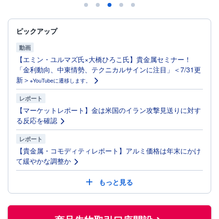
投
資
信
ピックアップ
託
動画
債
【エミン・ユルマズ氏×大橋ひろこ氏】貴金属セミナー！
券
「金利動向、中東情勢、テクニカルサインに注目」＜7/31更
新＞
※YouTubeに遷移します。
FX
レポート
【マーケットレポート】金は米国のイラン攻撃見送りに対す
お
ま
る反応を確認
か
PICK
せ
UP
投
レポート
資
【貴金属・コモディティレポート】アルミ価格は年末にかけ
て緩やかな調整か
S
BI
株
もっと見る
オ
プ
シ
ョ
ン