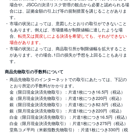
場合や、JSCCの決済リスク管理の観点から必要と認められる場
合には、証拠金額の引上げ等の規制措置を講じることがありま
す。
市場の状況によっては、意図したとおりの取引ができないこと
もあります。例えば、市場価格が制限値幅に達したような場
合、
転売又は買戻しによる決済を希望しても、それができない
場合があります。
市場の状況によっては、商品取引所が制限値幅を拡大すること
があります。その場合､1日の損失が予想を上回ることもありま
す。
商品先物取引の手数料について
商品先物取引のインターネットでの取引にあたっては、下記の
とおり所定の手数料がかかります。
金（限日現金決済先物取引）：片道1枚につき16.5円（税込）
金（限月現金決済先物取引）：片道1枚につき220円（税込）
銀（限日現金決済先物取引）：片道1枚につき82.5円（税込）
銀（限月現金決済先物取引）：片道1枚につき220円（税込）
白金（限日現金決済先物取引）：片道1枚につき16.5円（税込）
白金（限月現金決済先物取引）：片道1枚につき275円（税込）
堂島コメ平均（米穀指数先物取引）：片道1枚につき330円（税