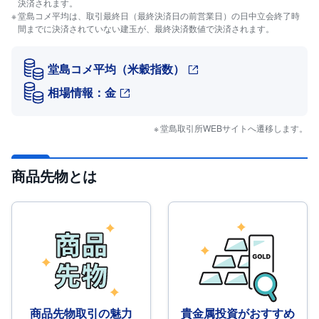
R
決済されます。
O
堂島コメ平均は、取引最終日（最終決済日の前営業日）の日中立会終了時
)
間までに決済されていない建玉が、最終決済数値で決済されます。
i
D
堂島コメ平均（米穀指数）
e
C
相場情報：金
o
堂島取引所WEBサイトへ遷移します。
商品先物とは
商品先物取引の魅力
貴金属投資がおすすめ