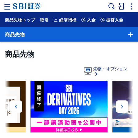
商品先物トップ
取引
経済指標
入金
振替入金
ホ
ー
ム
商品先物
マ
商品先物
ー
ケ
ッ
ト
先物・オプション
NISA
国
内
株
式
外
国
株
式