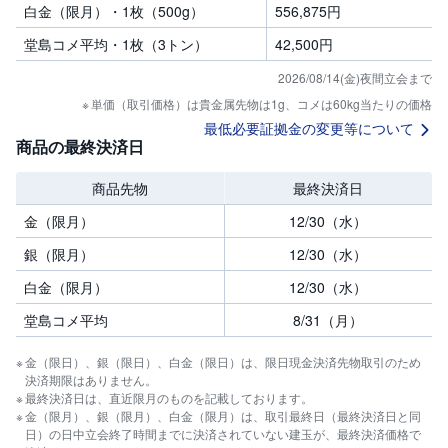
セ
白金（限月）・1枚（500g）
556,875
円
キ
ュ
堂島コメ平均・1枚（3トン）
42,500
円
リ
テ
ィ
2026/08/14(金)
夜間立会まで
・
単価（取引価格）は貴金属先物は1g、コメは60kg当たりの価格
ト
ー
最低必要証拠金の変更等について
ク
商品の最終決済日
ン
)
商品先物
最終決済日
S
金（限月）
12/30（水）
BI
ラ
ッ
銀（限月）
12/30（水）
プ
白金（限月）
12/30（水）
ロ
堂島コメ平均
8/31（月）
ボ
ア
ド
金（限日）、銀（限日）、白金（限日）は、限日現金決済先物取引のため
(
R
決済期限はありません。
O
最終決済日は、直近限月のものを記載しております。
B
金（限月）、銀（限月）、白金（限月）は、取引最終日（最終決済日と同
O
日）の日中立会終了時間までに決済されていない建玉が、最終決済価格で
P