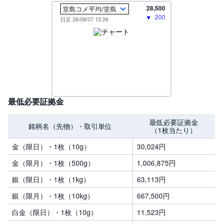
M
W
28,500
M
200
F
日足 26/08/07 15:26
取
引
所
C
F
D
(
く
り
最低必要証拠金
っ
く
株
最低必要証拠金
3
銘柄名（先物）・取引単位
（1枚当たり）
6
5)
金（限日）・1枚（10g）
30,024
円
店
金（限月）・1枚（500g）
1,006,875
円
頭
C
銀（限日）・1枚（1kg）
63,113
円
F
D
銀（限月）・1枚（10kg）
667,500
円
白金（限日）・1枚（10g）
11,523
円
S
T(