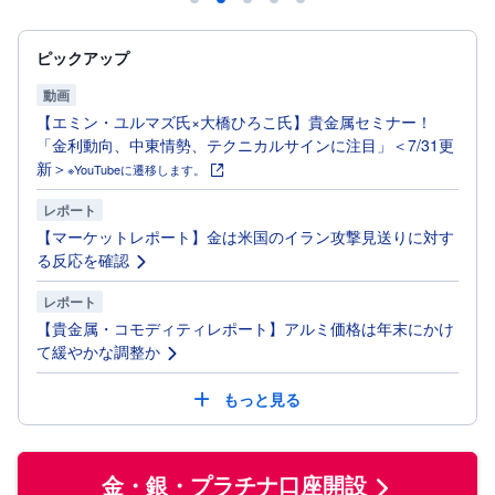
投
資
ピックアップ
信
託
動画
【エミン・ユルマズ氏×大橋ひろこ氏】貴金属セミナー！
債
「金利動向、中東情勢、テクニカルサインに注目」＜7/31更
券
新＞
※YouTubeに遷移します。
FX
レポート
【マーケットレポート】金は米国のイラン攻撃見送りに対す
お
る反応を確認
ま
か
PICK
せ
UP
レポート
投
【貴金属・コモディティレポート】アルミ価格は年末にかけ
資
て緩やかな調整か
S
BI
もっと見る
株
オ
プ
シ
ョ
金・銀・プラチナ口座開設
ン