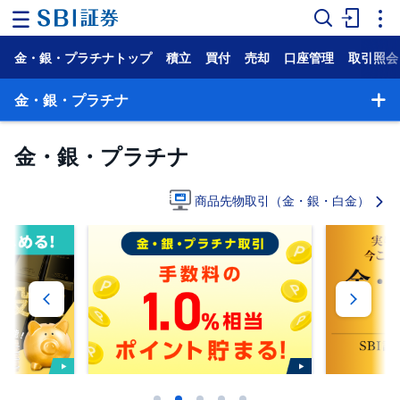
金・銀・プラチナトップ
積立
買付
売却
口座管理
取引照会
ホ
ー
ム
金・銀・プラチナ
マ
金・銀・プラチナ
ー
ケ
ッ
ト
商品先物取引（金・銀・白金）
NISA
国
内
株
式
外
国
株
式