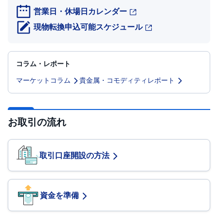
セ
営業日・休場日カレンダー
キ
ュ
リ
現物転換申込可能スケジュール
テ
ィ
・
ト
ー
コラム・レポート
ク
ン
)
マーケットコラム
貴金属・コモディティレポート
S
BI
ラ
お取引の流れ
ッ
プ
ロ
取引口座開設の方法
ボ
ア
ド
(
R
O
資金を準備
B
O
P