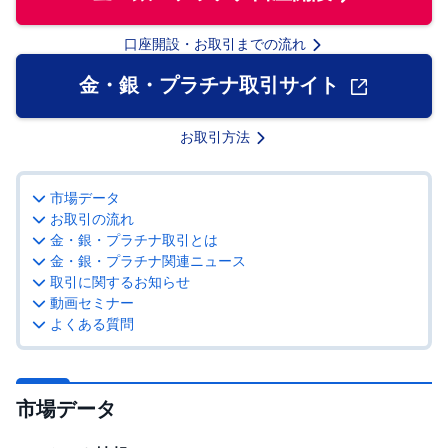
先
口座開設・お取引までの流れ
物
・
金・銀・プラチナ取引サイト
オ
プ
シ
ョ
お取引方法
ン
商
市場データ
品
先
お取引の流れ
物
金・銀・プラチナ取引とは
金・銀・プラチナ関連ニュース
金
取引に関するお知らせ
・
銀
動画セミナー
・
よくある質問
プ
ラ
チ
ナ
市場データ
外
貨
建
NE