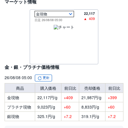
マーケット情報
M
W
M
F
22,117
409
日足 26/08/08 05:00
取
引
所
C
F
D
(
く
り
っ
く
金・銀・プラチナ価格情報
株
3
6
26/08/08 05:00
5)
商品
購入価格
前日比
売却価格
前日比
店
頭
金現物
22,117円/g
+409
21,987円/g
+399
C
F
プラチナ現物
9,023円/g
+60
8,833円/g
+60
D
銀現物
325.1円/g
+7.2
319.1円/g
+7.2
S
T(