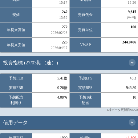
15:17
15:30
242
9,615
安値
売買代金
13:59
(千円)
272
100
年初来高値
売買単位
2026/02/26
225
244.0406
年初来安値
VWAP
2026/04/07
投資指標 (27/03期（連）)
予想PER
5.41倍
予想EPS
45.3
実績PBR
0.26倍
実績BPS
946.89
予想配当
4.08％
予想1株
10
利回り
配当
1株データ更新日:05/28
信用データ