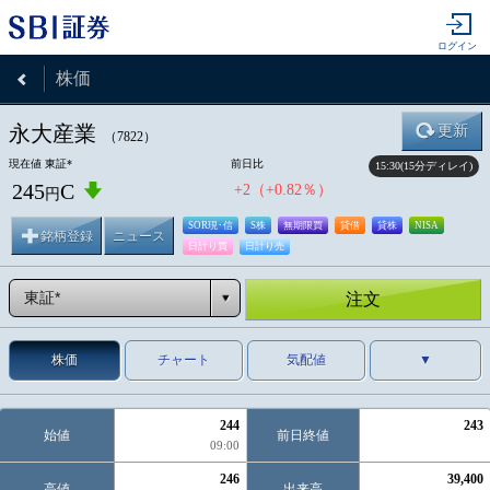
ログイン
株価
永大産業
更新
（7822）
現在値
東証*
前日比
15:30(15分ディレイ)
245
C
+2
（
+0.82％
）
円
SOR現･信
S株
無期限買
貸借
貸株
NISA
銘柄登録
ニュース
日計り買
日計り売
注文
株価
チャート
気配値
▼
244
243
始値
前日終値
09:00
246
39,400
高値
出来高